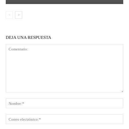
DEJA UNA RESPUESTA
Comentario:
No
Co
ele