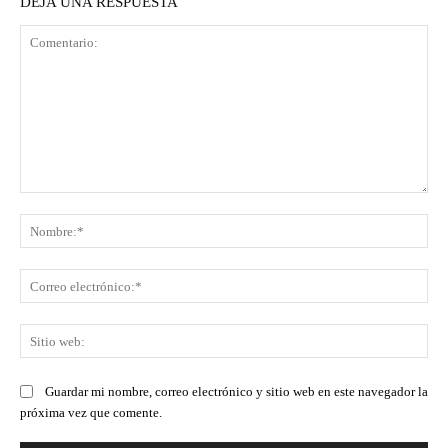
DEJA UNA RESPUESTA
Comentario:
No
Co
ele
Sit
we
Guardar mi nombre, correo electrónico y sitio web en este navegador la
próxima vez que comente.