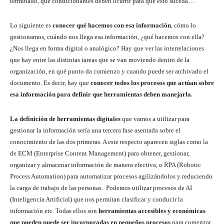
terminado, qué condicionantes deben ocurrir para que esto suceda…
Lo siguiente es
conocer qué hacemos con esa información
, cómo lo
gestionamos, cuándo nos llega esa información, ¿qué hacemos con ella?
¿Nos llega en forma digital o analógico? Hay que ver las interrelaciones
que hay entre las distintas tareas que se van moviendo dentro de la
organización, en qué punto da comienzo y cuando puede ser archivado el
documento. Es decir, hay que
conocer todos los procesos que actúan sobre
esa información para definir que herramientas deben manejarla.
La definición de herramientas digitales
que vamos a utilizar para
gestionar la información sería una tercera fase asentada sobre el
conocimiento de las dos primeras. A este respecto aparecen siglas como la
de ECM (Enterprise Content Management) para obtener, gestionar,
organizar y almacenar información de manera efectiva, o RPA (Robotic
Process Automation) para automatizar procesos agilizándolos y reduciendo
la carga de trabajo de las personas. Podemos utilizar procesos de AI
(Inteligencia Artificial) que nos permitan clasificar y conducir la
información etc. Todas ellos son
herramientas accesibles y económicas
que pueden puede ser incorporadas en pequeños procesos
para comenzar