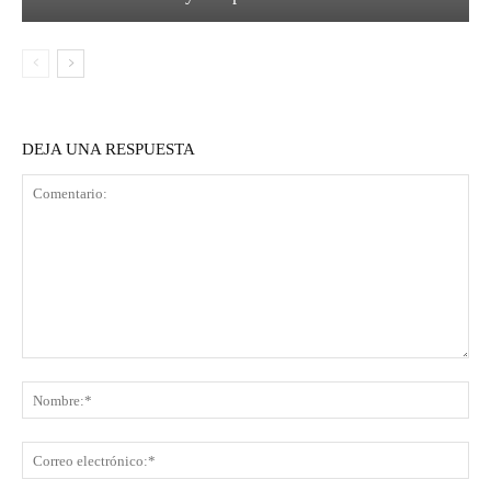
DEJA UNA RESPUESTA
Comentario:
No
Co
ele