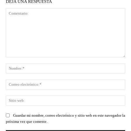
DEJA UNA RESPUESTA
Comentario:
No
Co
ele
Sit
we
Guardar mi nombre, correo electrónico y sitio web en este navegador la
próxima vez que comente.