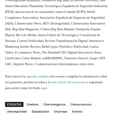
Ciberseguridad Industrial, Fundación Big Data, Evidentia University, IMF
Smart Education, Plataforma Tecnológica Española de Seguridad Industrial
(PESI), Asociacion de la comunidad contra el fraude (ICPF), World
Compliance Association, Asociación Española de Empresas de Seguridad
(AES), Cibersecurity News, AEI Ciberseguridad, Cibersecurity Innovation
Hub, Big Data Magazine, Clúster Big Data Madrid, Fundación España
Digital, Bit Life Media, Atana-Clúster de Tecnología y Consultoría de
Navarra, Control Publicidad, Revista Transformación Digital, Interactive,
Marketing Insider Review, BeInCrypto, Periódico Publicidad, Latina
Valley, E-commerce News, The Standard CIO, Digital Innovation News,
ClickCiber, Cyber Madrid, onBRANDING, Territorio Fintech, Grupo UBT
L&C, Seguros News y Comunicaciones Interempresas, entre otros.
Para conocer la
agenda completa
del evento o ampliar la información sobre
los ponentes, pueden acceder a la
web oficial del encuentro
o registrarse
para asistir como invitado
aquí.
ETIQUETAS
Chatbots
Ciberinteligencia
Ciberproteccion
ciberseguridad
Digitalización
Empresas
Eventos