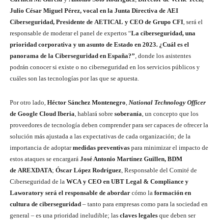
Julio César Miguel Pérez, vocal en la Junta Directiva de AEI
Ciberseguridad, Presidente de AETICAL y CEO de Grupo CFI
, será el
responsable de moderar el panel de expertos “
La ciberseguridad, una
prioridad corporativa y un asunto de Estado en 2023. ¿Cuál es el
panorama de la Ciberseguridad en España?”
, donde los asistentes
podrán conocer si existe o no ciberseguridad en los servicios públicos y
cuáles son las tecnologías por las que se apuesta.
Por otro lado,
Héctor Sánchez Montenegro
,
National Technology Officer
de Google Cloud Iberia
, hablará sobre
soberanía
, un concepto que los
proveedores de tecnología deben comprender para ser capaces de ofrecer la
solución más ajustada a las expectativas de cada organización; de la
importancia de adoptar
medidas preventivas
para minimizar el impacto de
estos ataques se encargará
José Antonio Martínez Guillen,
BDM
de
AREXDATA
;
Óscar López Rodríguez
, Responsable del Comité de
Ciberseguridad de la
WCA
y CEO en UBT Legal & Compliance y
Laworatory será el responsable de abordar
cómo la
formación en
cultura de ciberseguridad
– tanto para empresas como para la sociedad en
general – es una prioridad ineludible; las
claves legales
que deben ser