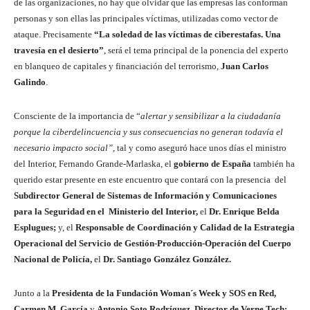
de las organizaciones, no hay que olvidar que las empresas las conforman
personas y son ellas las principales víctimas, utilizadas como vector de
ataque. Precisamente
“La soledad de las víctimas de ciberestafas. Una
travesía en el desierto”
, será el tema principal de la ponencia del experto
en blanqueo de capitales y financiación del terrorismo,
Juan Carlos
Galindo
.
Consciente de la importancia de “
alertar y sensibilizar a la ciudadanía
porque la ciberdelincuencia y sus consecuencias no generan todavía el
necesario impacto social”,
tal y como aseguró hace unos días el ministro
del Interior, Fernando Grande-Marlaska, el
gobierno de España
también ha
querido estar presente en este encuentro que contará con la presencia del
Subdirector General de Sistemas de Información y Comunicaciones
para la Seguridad en el Ministerio del Interior,
el
Dr. Enrique Belda
Esplugues;
y, el
Responsable de Coordinación y Calidad de la Estrategia
Operacional del Servicio de Gestión-Producción-Operación del Cuerpo
Nacional de Policía,
el
Dr. Santiago González González.
Junto a la
Presidenta de la Fundación Woman´s Week y SOS en Red,
Carmen M. García
y
Antonio Soto Rodríguez
,
Director de Verne Tech;