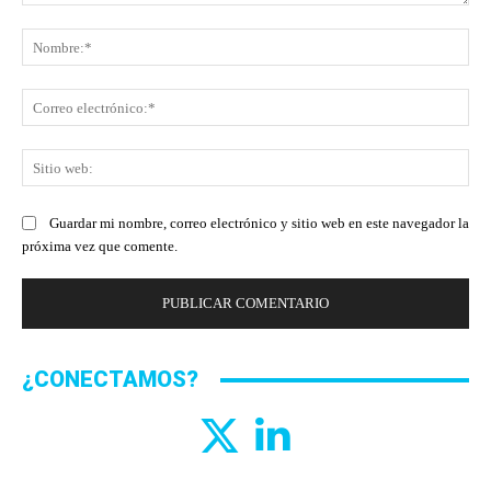
Comentario:
No
Co
ele
Sit
we
Guardar mi nombre, correo electrónico y sitio web en este navegador la
próxima vez que comente.
¿CONECTAMOS?