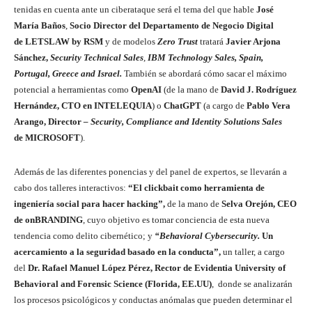
tenidas en cuenta ante un ciberataque será el tema del que hable
José
María Baños
,
Socio Director del Departamento de Negocio Digital
de
LETSLAW by RSM
y de modelos
Zero Trust
tratará
Javier Arjona
Sánchez
,
Security Technical Sales
,
IBM
Technology Sales, Spain,
Portugal, Greece and Israel
.
También se abordará cómo sacar el máximo
potencial a herramientas como
OpenAI
(de la mano
de
David J. Rodríguez
Hernández, CTO en INTELEQUIA
) o
ChatGPT
(a cargo de
Pablo Vera
Arango, Director
– Security, Compliance and Identity Solutions Sales
de MICROSOFT
).
Además de las diferentes ponencias y del panel de expertos, se llevarán a
cabo dos talleres interactivos:
“El clickbait como herramienta de
ingeniería social para hacer hacking”,
de la mano de
Selva Orejón, CEO
de onBRANDING
, cuyo objetivo es tomar conciencia de esta nueva
tendencia como delito cibernético; y
“Behavioral Cybersecurity.
Un
acercamiento a la seguridad basado en la conducta”,
un taller, a cargo
del
Dr. Rafael Manuel López Pérez, Rector de Evidentia University of
Behavioral and Forensic Science (Florida, EE.UU)
, donde se analizarán
los procesos psicológicos y conductas anómalas que pueden determinar el