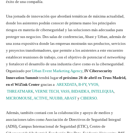
éxito de una compañía.
Una jornada de innovación que abordará temáticas de máxima actualidad,
donde los asistentes podrán conocer de primera mano los principales
riesgos en materia de ciberseguridad y las soluciones más adecuadas para
proteger sus negocios. Dos salas de conferencias, Abast y Urban, además de
una zona expositiva donde las empresas mostrarán sus productos, servicios
y proyectos transformadores, que permite a los asistentes a este encuentro
establecer reuniones de trabajo, con el objetivo de potenciar el
networking
y fortalecer el desarrollo de una industria clave como es la ciberseguridad.
Organizado por
Urban Event Marketing Agency
,
IV Cibersecurity
Innovation Summit
tendrá lugar
el próximo 26 de abril en Truss Madrid,
en el WiZink Center
gracias a
AREXDATA
,
B-FY
,
VYOS,
THREATMARK
,
VERNE TECH,
VASS,
BIDAIDEA,
INTELEQUIA
,
MICROMOUSE,
ACTIVE
,
NUUBB,
ABAST
y
CIBERSO
.
Además, también contará con la colaboración y apoyo de medios y
asociaciones tales como Asociación de Directivos de Seguridad Integral
(ADSI), Campus Internacional de Seguridad (ETIC), Centro de