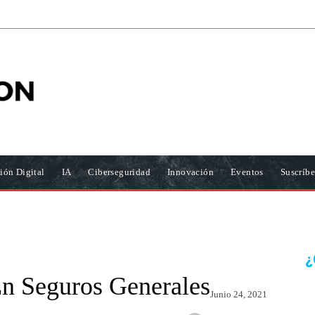
ión Digital
IA
Ciberseguridad
Innovación
Eventos
Suscríbe
¿
n Seguros Generales
Junio 24, 2021