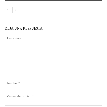
DEJA UNA RESPUESTA
Comentario:
No
Co
ele