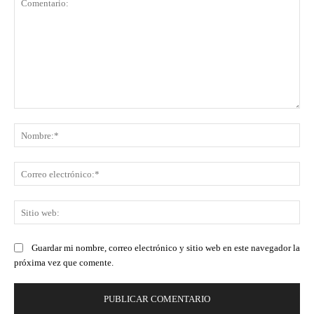
Comentario:
No
Co
ele
Sit
we
Guardar mi nombre, correo electrónico y sitio web en este navegador la
próxima vez que comente.