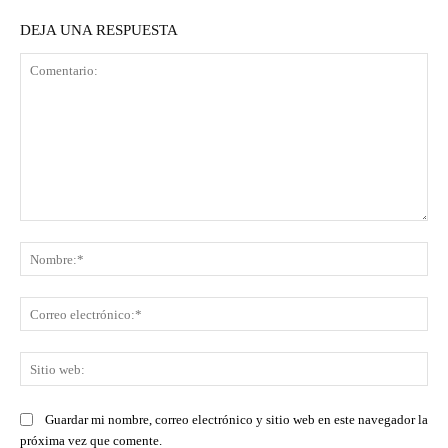
DEJA UNA RESPUESTA
Comentario:
No
Co
ele
Sit
we
Guardar mi nombre, correo electrónico y sitio web en este navegador la
próxima vez que comente.