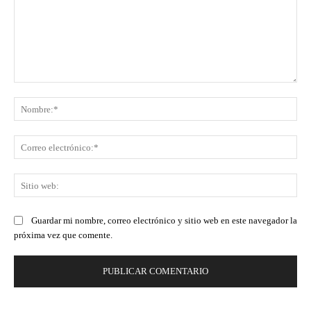
Comentario:
No
Co
ele
Sit
we
Guardar mi nombre, correo electrónico y sitio web en este navegador la
próxima vez que comente.