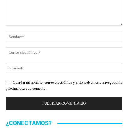
Comentario:
No
Co
ele
Sit
we
Guardar mi nombre, correo electrónico y sitio web en este navegador la
próxima vez que comente.
¿CONECTAMOS?