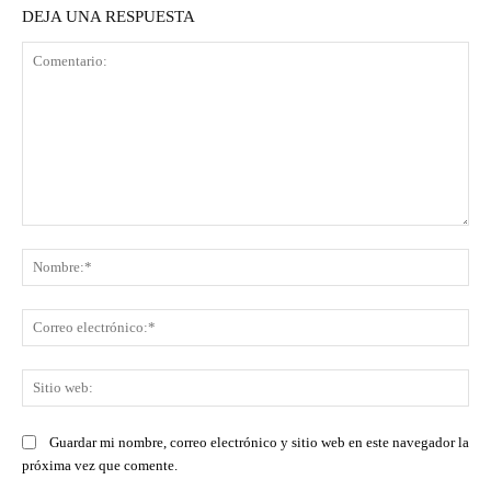
DEJA UNA RESPUESTA
Comentario:
No
Co
ele
Sit
we
Guardar mi nombre, correo electrónico y sitio web en este navegador la
próxima vez que comente.