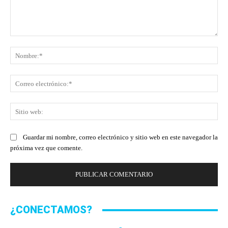
Comentario:
No
Co
ele
Sit
we
Guardar mi nombre, correo electrónico y sitio web en este navegador la
próxima vez que comente.
¿CONECTAMOS?