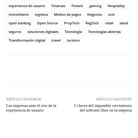
experiencia de usuario
Finanzas
Fintech
gaming
Hospitality
inmobiliario
logistica
Medios de pagos
Negocios
ocio
open banking
Open Source
PropTech
RegTech
retail
salud
seguros
soluciones digitales
Tecnología
Tecnologías abiertas
Transformación digital
travel
turismo
Twitter
WhatsApp
ARTÍCULO ANTERIOR
ARTÍCULO SIGUIENTE
Las empresas ante el reto de la
5 claves del imparable crecimiento
experiencia de usuario
del software libre en la empresa