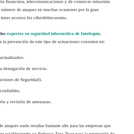
tria financiera, telecomunicaciones y de comercio minorista
r número de ataques en muchas ocasiones por la gran
tener accesos los ciberdelincuentes.
 los
expertos en seguridad informática de Intelequia
,
a la prevención de este tipo de actuaciones consisten en:
actualizados.
la denegación de servicio.
ciones de Seguridad).
confiables.
ión y revisión de amenazas.
de ataques suele resultar bastante alto para las empresas que
nte estableciendo un Enfoque Zero Trust para la protección de