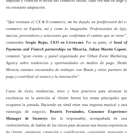
impulsar y conectar el sector del comercio online, cada vez más en auge y
en constante adaptación.
“Qué eventazo el CX & E-commerce, me ha dejado un feedforward del e-
commerce en España, tal y como lo imaginaba. Profesionales de lujo,
marcas, proveedores y soluciones que confirman el camino que se viene”,
comentaba
Sergio Rojas, CEO en Livees.net.
Por su parte, el
head of
Payments and Fintech partnerships
en Miravia, Julian Martín Capote
,
comentó “
gran evento y panel organizado por Urban Event Marketing
Agency sobre tendencias y oportunidades en medios de pago. Desde
Miravia estamos encantados de trabajar con Bizum y otros partners de
pago y contribuir al avance y la innovación”.
Casos de éxito, tendencias, retos y
best practices
para alcanzar la
excelencia en la atención al cliente fueron los temas principales que
ocuparon la jornada. Haciendo un símil entre una orquesta musical y una
estrategia de negocio,
Beatriz Fernández, Customer Experience
Manager de Stratesys
fue la responsable, acompañada de una
violonchelista, de hablar de las claves para alcanzar una buena experiencia
de cliente: estrategia, captación y cualificación, conversión, postventa y