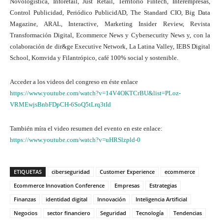
Novologística, Inforetail, Just Retail, Territorio Fintech, Interempresas,
Control Publicidad, Periódico PublicidAD, The Standard CIO, Big Data
Magazine, ARAL, Interactive, Marketing Insider Review, Revista
Transformación Digital, Ecommerce News y Cybersecurity News y, con la
colaboración de dir&ge Executive Network, La Latina Valley, IEBS Digital
School, Komvida y Filantrópico, café 100% social y sostenible.
Acceder a los videos del congreso en éste enlace
https://www.youtube.com/watch?v=14V4OKTCrBU&list=PLoz-
VRMEwjsBnbFDpCH-6SoQ5tLrq3tId
También míra el video resumen del evento en este enlace:
https://www.youtube.com/watch?v=uHRSlzpld-0
ETIQUETAS
ciberseguridad
Customer Experience
ecommerce
Ecommerce Innovation Conference
Empresas
Estrategias
Finanzas
identidad digital
Innovación
Inteligencia Artificial
Negocios
sector financiero
Seguridad
Tecnología
Tendencias