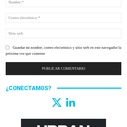
No
Co
ele
Sit
we
Guardar mi nombre, correo electrónico y sitio web en este navegador la
próxima vez que comente.
¿CONECTAMOS?