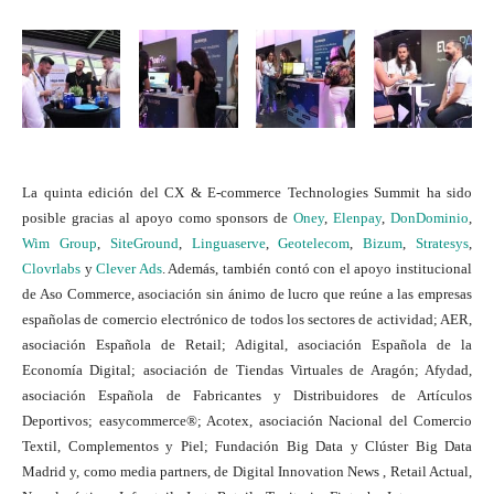
La quinta edición del CX & E-commerce Technologies Summit ha sido
posible gracias al apoyo como sponsors de
Oney
,
Elenpay
,
DonDominio
,
Wim Group
,
SiteGround
,
Linguaserve
,
Geotelecom
,
Bizum
,
Stratesys
,
Clovrlabs
y
Clever Ads
. Además, también contó con el apoyo institucional
de Aso Commerce, asociación sin ánimo de lucro que reúne a las empresas
españolas de comercio electrónico de todos los sectores de actividad; AER,
asociación Española de Retail; Adigital, asociación Española de la
Economía Digital; asociación de Tiendas Virtuales de Aragón; Afydad,
asociación Española de Fabricantes y Distribuidores de Artículos
Deportivos; easycommerce®; Acotex, asociación Nacional del Comercio
Textil, Complementos y Piel; Fundación Big Data y Clúster Big Data
Madrid y, como media partners, de Digital Innovation News , Retail Actual,